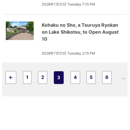
2026年7月21日 Tuesday 7:15 PM
Kohaku no Sho, a Tsuruya Ryokan
on Lake Shikotsu, to Open August
10
2026年7月21日 Tuesday 2:15 PM
←
1
2
4
5
6
…
3